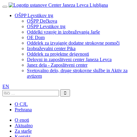
OŠPP Levstikov trg
OŠPP Dečkova
OŠPP Levstikov trg
Oddelki vzgoje in izobraževanja Jarše
OE Dom
Oddelek za izvajanje dodatne strokovne pomoči
Izobraževalni center Pika
Oddelek za projektne dejavnosti
Delovni in zaposlitveni center Janeza Levca
Janez dela - Zaposlitveni center
Svetovalno delo, druge strokovne službe in Aktiv za
avtizem
EN
Išči:
O CJL
Prehrana
O enoti
Aktualno
Za starše
Kontakt