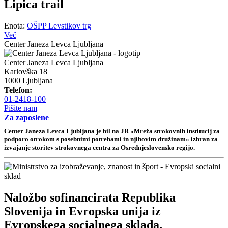
Lipica trail
Enota:
OŠPP Levstikov trg
Več
Center Janeza Levca Ljubljana
Center Janeza Levca Ljubljana
Karlovška 18
1000 Ljubljana
Telefon:
01-2418-100
Pišite nam
Za zaposlene
Center Janeza Levca Ljubljana je bil na JR »Mreža strokovnih institucij za
podporo otrokom s posebnimi potrebami in njihovim družinam« izbran za
izvajanje storitev strokovnega centra za Osrednjeslovensko regijo.
Naložbo sofinancirata Republika
Slovenija in Evropska unija iz
Evropskega socialnega sklada.