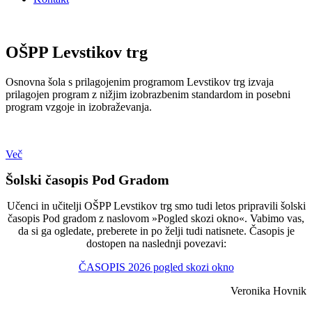
OŠPP Levstikov trg
Osnovna šola s prilagojenim programom Levstikov trg izvaja
prilagojen program z nižjim izobrazbenim standardom in posebni
program vzgoje in izobraževanja.
Več
Šolski časopis Pod Gradom
Učenci in učitelji OŠPP Levstikov trg smo tudi letos pripravili šolski
časopis Pod gradom z naslovom »Pogled skozi okno«. Vabimo vas,
da si ga ogledate, preberete in po želji tudi natisnete. Časopis je
dostopen na naslednji povezavi:
ČASOPIS 2026 pogled skozi okno
Veronika Hovnik