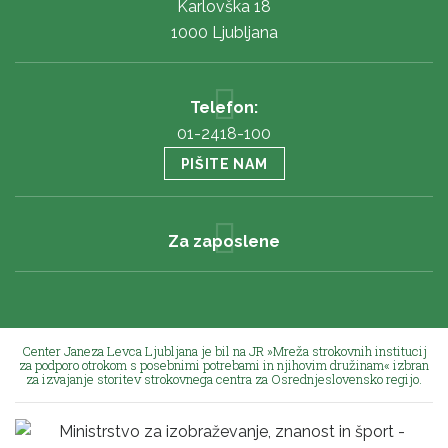
Karlovška 18
1000 Ljubljana
Telefon:
01-2418-100
PIŠITE NAM
Za zaposlene
Center Janeza Levca Ljubljana je bil na JR »Mreža strokovnih institucij
za podporo otrokom s posebnimi potrebami in njihovim družinam« izbran
za izvajanje storitev strokovnega centra za Osrednjeslovensko regijo.