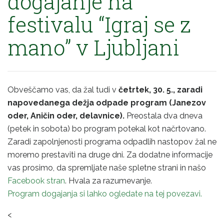
dogajanje na
festivalu “Igraj se z
mano” v Ljubljani
Obveščamo vas, da žal tudi v
četrtek, 30. 5., zaradi
napovedanega dežja odpade program (Janezov
oder, Aničin oder, delavnice).
Preostala dva dneva
(petek in sobota) bo program potekal kot načrtovano.
Zaradi zapolnjenosti programa odpadlih nastopov žal ne
moremo prestaviti na druge dni. Za dodatne informacije
vas prosimo, da spremljate naše spletne strani in našo
Facebook stran
. Hvala za razumevanje.
Program dogajanja si lahko ogledate na tej povezavi.
<