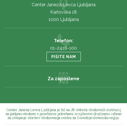
Center Janeza Levca Ljubljana
Karlovška 18
1000 Ljubljana
Telefon:
01-2418-100
PIŠITE NAM
Za zaposlene
Center Janeza Levca Ljubljana je bil na JR »Mreža strokovnih institucij
za podporo otrokom s posebnimi potrebami in njihovim družinam« izbran
za izvajanje storitev strokovnega centra za Osrednjeslovensko regijo.