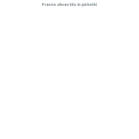
Pravno obvestilo in piškotki