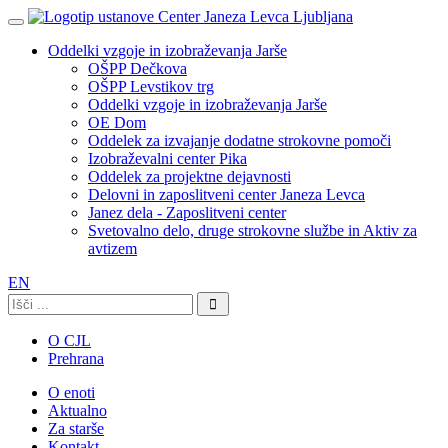
Oddelki vzgoje in izobraževanja Jarše
OŠPP Dečkova
OŠPP Levstikov trg
Oddelki vzgoje in izobraževanja Jarše
OE Dom
Oddelek za izvajanje dodatne strokovne pomoči
Izobraževalni center Pika
Oddelek za projektne dejavnosti
Delovni in zaposlitveni center Janeza Levca
Janez dela - Zaposlitveni center
Svetovalno delo, druge strokovne službe in Aktiv za
avtizem
EN
Išči:
O CJL
Prehrana
O enoti
Aktualno
Za starše
Kontakt