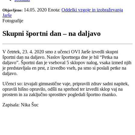
14.05. 2020
Enota:
Oddelki vzgoje in izobraževanja
Objavljeno:
Jarše
Fotografije
Skupni športni dan – na daljavo
V četrtek, 23. 4. 2020 smo z učenci OVI Jarše izvedli skupni
športni
dan
na daljavo. Naslov športnega dne je bil “Petka na
daljavo”.
Športni
dan
je vseboval 5 sklopov nalog, vsaka izmed njih
je predstavljala en prst, z izvedbo vseh, pa smo si poslali petke na
daljavo.
Učenci so: izvajali gimnastične vaje, pripravili zdrav sadni napitek,
opravili hišno opravilo, odšli na sprehod ter izvedli sklop vaj na
prostem in za zaključno sprostitev pogledali športno risanko.
Zapisala:
Nika
Šuc