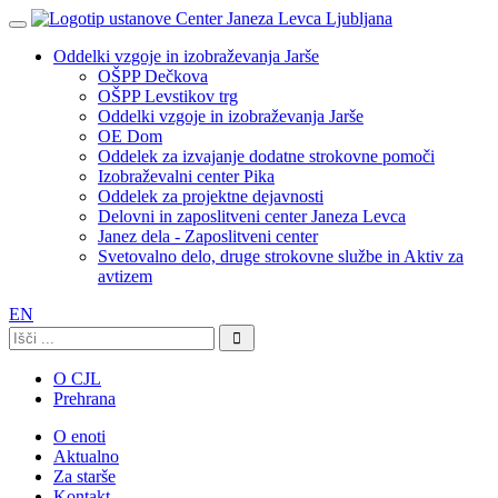
Oddelki vzgoje in izobraževanja Jarše
OŠPP Dečkova
OŠPP Levstikov trg
Oddelki vzgoje in izobraževanja Jarše
OE Dom
Oddelek za izvajanje dodatne strokovne pomoči
Izobraževalni center Pika
Oddelek za projektne dejavnosti
Delovni in zaposlitveni center Janeza Levca
Janez dela - Zaposlitveni center
Svetovalno delo, druge strokovne službe in Aktiv za
avtizem
EN
Išči:
O CJL
Prehrana
O enoti
Aktualno
Za starše
Kontakt