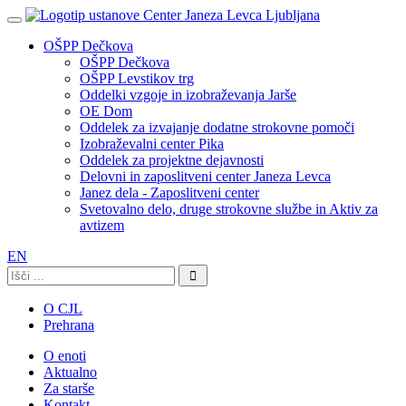
OŠPP Dečkova
OŠPP Dečkova
OŠPP Levstikov trg
Oddelki vzgoje in izobraževanja Jarše
OE Dom
Oddelek za izvajanje dodatne strokovne pomoči
Izobraževalni center Pika
Oddelek za projektne dejavnosti
Delovni in zaposlitveni center Janeza Levca
Janez dela - Zaposlitveni center
Svetovalno delo, druge strokovne službe in Aktiv za
avtizem
EN
Išči:
O CJL
Prehrana
O enoti
Aktualno
Za starše
Kontakt