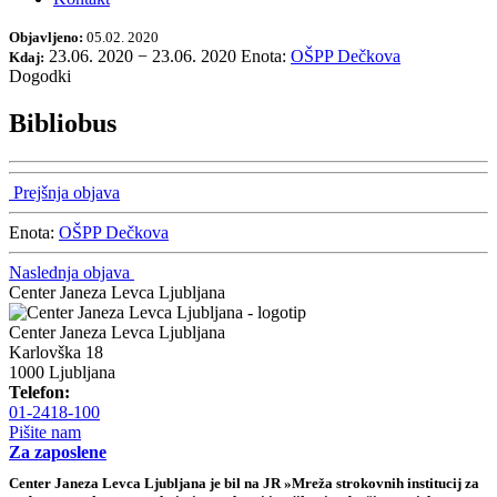
Objavljeno:
05.02. 2020
23.06. 2020
−
23.06. 2020
Enota:
OŠPP Dečkova
Kdaj:
Dogodki
Bibliobus
Prejšnja objava
Enota:
OŠPP Dečkova
Naslednja objava
Center Janeza Levca Ljubljana
Center Janeza Levca Ljubljana
Karlovška 18
1000 Ljubljana
Telefon:
01-2418-100
Pišite nam
Za zaposlene
Center Janeza Levca Ljubljana je bil na JR »Mreža strokovnih institucij za