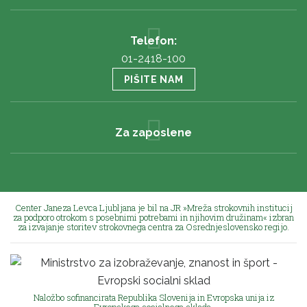
Telefon:
01-2418-100
PIŠITE NAM
Za zaposlene
Center Janeza Levca Ljubljana je bil na JR »Mreža strokovnih institucij
za podporo otrokom s posebnimi potrebami in njihovim družinam« izbran
za izvajanje storitev strokovnega centra za Osrednjeslovensko regijo.
Naložbo sofinancirata Republika Slovenija in Evropska unija iz
Evropskega socialnega sklada.