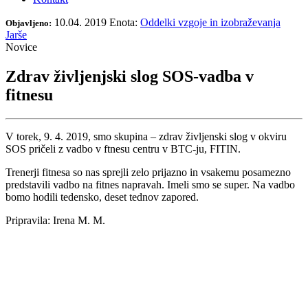
10.04. 2019
Enota:
Oddelki vzgoje in izobraževanja
Objavljeno:
Jarše
Novice
Zdrav življenjski slog SOS-vadba v
fitnesu
V torek, 9. 4. 2019, smo skupina – zdrav življenski slog v okviru
SOS pričeli z vadbo v ftnesu centru v BTC-ju, FITIN.
Trenerji fitnesa so nas sprejli zelo prijazno in vsakemu posamezno
predstavili vadbo na fitnes napravah. Imeli smo se super. Na vadbo
bomo hodili tedensko, deset tednov zapored.
Pripravila: Irena M. M.