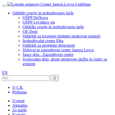
Oddelki vzgoje in izobraževanja Jarše
OŠPP Dečkova
OŠPP Levstikov trg
Oddelki vzgoje in izobraževanja Jarše
OE Dom
Oddelek za izvajanje dodatne strokovne pomoči
Izobraževalni center Pika
Oddelek za projektne dejavnosti
Delovni in zaposlitveni center Janeza Levca
Janez dela - Zaposlitveni center
Svetovalno delo, druge strokovne službe in Aktiv za
avtizem
EN
Išči:
O CJL
Prehrana
O enoti
Aktualno
Za starše
Kontakt