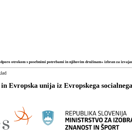
podporo otrokom s posebnimi potrebami in njihovim družinam« izbran za izvajan
 in Evropska unija iz Evropskega socialnega