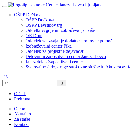
OŠPP Dečkova
OŠPP Dečkova
OŠPP Levstikov trg
Oddelki vzgoje in izobraževanja Jarše
OE Dom
Oddelek za izvajanje dodatne strokovne pomoči
Izobraževalni center Pika
Oddelek za projektne dejavnosti
Delovni in zaposlitveni center Janeza Levca
Janez dela - Zaposlitveni center
Svetovalno delo, druge strokovne službe in Aktiv za avt
EN
Išči:
O CJL
Prehrana
O enoti
Aktualno
Za starše
Kontakt