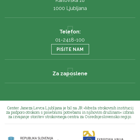
Karlovška 18
1000 Ljubljana
Telefon:
01-2418-100
PIŠITE NAM
Za zaposlene
Center Janeza Levca Ljubljana je bil na JR »Mreža strokovnih institucij
za podporo otrokom s posebnimi potrebami in njihovim družinam« izbran
za izvajanje storitev strokovnega centra za Osrednjeslovensko regijo.