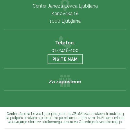
Center Janeza Levca Ljubljana
Karlovška 18
1000 Ljubljana
Telefon:
01-2418-100
PIŠITE NAM
Za zaposlene
Center Janeza Levca Ljubljana je bil na JR »Mreža strokovnih institucij
za podporo otrokom s posebnimi potrebami in njihovim družinam« izbran
za izvajanje storitev strokovnega centra za Osrednjeslovensko regijo.