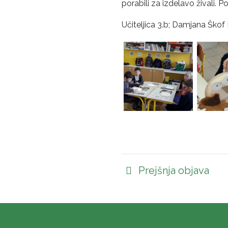
porabili za izdelavo živali. Po
Učiteljica 3.b; Damjana Škof
Prejšnja objava