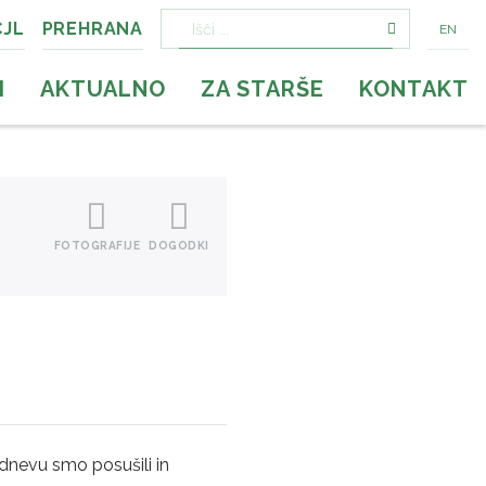
CJL
PREHRANA
EN
Išči:
I
AKTUALNO
ZA STARŠE
KONTAKT
FOTOGRAFIJE
DOGODKI
 dnevu smo posušili in