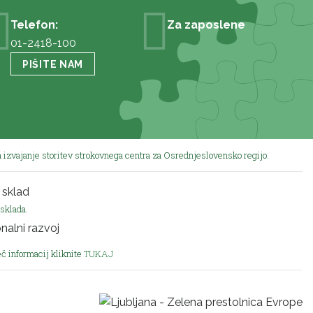
Telefon:
Za zaposlene
01-2418-100
PIŠITE NAM
 izvajanje storitev strokovnega centra za Osrednjeslovensko regijo.
sklada.
eč informacij kliknite
TUKAJ