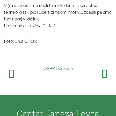
V 3.a razredu smo imeli tehniški dan in s servietno
tehniko krasili ploščice z zimskimi motivi….izdelali pa smo
tudi nekaj voščilnic.
Razredničarka: Urša G. Raič
Foto: Urša G. Raič
OŠPP Dečkova
Center Janeza Levca