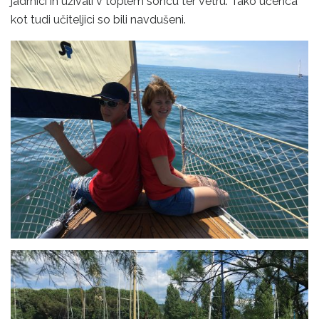
jadrnici in uživali v toplem soncu ter vetru. Tako učenca
kot tudi učiteljici so bili navdušeni.