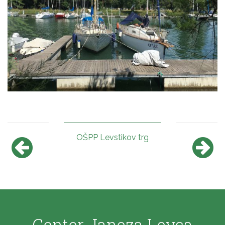
OŠPP Levstikov trg
Center Janeza Levca