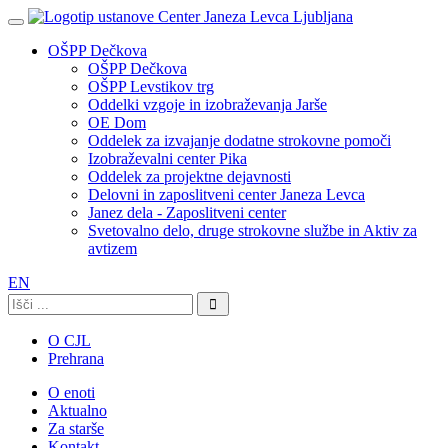
OŠPP Dečkova
OŠPP Dečkova
OŠPP Levstikov trg
Oddelki vzgoje in izobraževanja Jarše
OE Dom
Oddelek za izvajanje dodatne strokovne pomoči
Izobraževalni center Pika
Oddelek za projektne dejavnosti
Delovni in zaposlitveni center Janeza Levca
Janez dela - Zaposlitveni center
Svetovalno delo, druge strokovne službe in Aktiv za
avtizem
EN
Išči:
O CJL
Prehrana
O enoti
Aktualno
Za starše
Kontakt