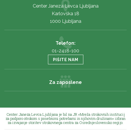
Center Janeza Levca Ljubljana
Karlovška 18
1000 Ljubljana
Telefon:
01-2418-100
PIŠITE NAM
Za zaposlene
Center Janeza Levca Ljubljana je bil na JR »Mreža strokovnih institucij
za podporo otrokom s posebnimi potrebami in njihovim družinam« izbran
za izvajanje storitev strokovnega centra za Osrednjeslovensko regijo.