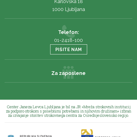
Karlovška 18
1000 Ljubljana
Telefon:
01-2418-100
PIŠITE NAM
Za zaposlene
Center Janeza Levca Ljubljana je bil na JR »Mreža strokovnih institucij
za podporo otrokom s posebnimi potrebami in njihovim družinam« izbran
za izvajanje storitev strokovnega centra za Osrednjeslovensko regijo.