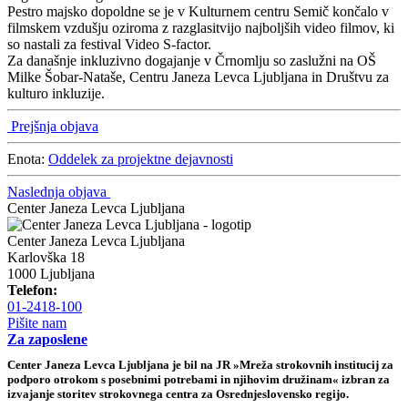
Pestro majsko dopoldne se je v Kulturnem centru Semič končalo v
filmskem vzdušju oziroma z razglasitvijo najboljših video filmov, ki
so nastali za festival Video S-factor.
Za današnje inkluzivno dogajanje v Črnomlju so zaslužni na OŠ
Milke Šobar-Nataše, Centru Janeza Levca Ljubljana in Društvu za
kulturo inkluzije.
Prejšnja objava
Enota:
Oddelek za projektne dejavnosti
Naslednja objava
Center Janeza Levca Ljubljana
Center Janeza Levca Ljubljana
Karlovška 18
1000 Ljubljana
Telefon:
01-2418-100
Pišite nam
Za zaposlene
Center Janeza Levca Ljubljana je bil na JR »Mreža strokovnih institucij za
podporo otrokom s posebnimi potrebami in njihovim družinam« izbran za
izvajanje storitev strokovnega centra za Osrednjeslovensko regijo.