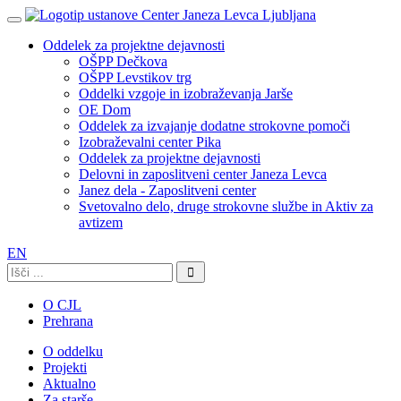
Oddelek za projektne dejavnosti
OŠPP Dečkova
OŠPP Levstikov trg
Oddelki vzgoje in izobraževanja Jarše
OE Dom
Oddelek za izvajanje dodatne strokovne pomoči
Izobraževalni center Pika
Oddelek za projektne dejavnosti
Delovni in zaposlitveni center Janeza Levca
Janez dela - Zaposlitveni center
Svetovalno delo, druge strokovne službe in Aktiv za
avtizem
EN
Išči:
O CJL
Prehrana
O oddelku
Projekti
Aktualno
Za starše