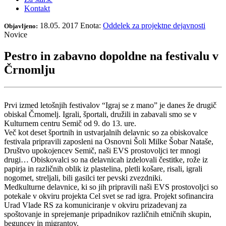
Kontakt
18.05. 2017
Enota:
Oddelek za projektne dejavnosti
Objavljeno:
Novice
Pestro in zabavno dopoldne na festivalu v
Črnomlju
Prvi izmed letošnjih festivalov “Igraj se z mano” je danes že drugič
obiskal Črnomelj. Igrali, športali, družili in zabavali smo se v
Kulturnem centru Semič od 9. do 13. ure.
Več kot deset športnih in ustvarjalnih delavnic so za obiskovalce
festivala pripravili zaposleni na Osnovni Šoli Milke Šobar Nataše,
Društvo upokojencev Semič, naši EVS prostovoljci ter mnogi
drugi… Obiskovalci so na delavnicah izdelovali čestitke, rože iz
papirja in različnih oblik iz plastelina, pletli košare, risali, igrali
nogomet, streljali, bili gasilci ter pevski zvezdniki.
Medkulturne delavnice, ki so jih pripravili naši EVS prostovoljci so
potekale v okviru projekta Cel svet se rad igra. Projekt sofinancira
Urad Vlade RS za komuniciranje v okviru prizadevanj za
spoštovanje in sprejemanje pripadnikov različnih etničnih skupin,
beguncev in migrantov.