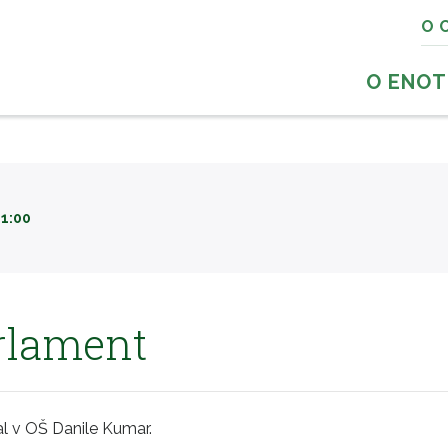
O 
O ENOT
11:00
arlament
l v OŠ Danile Kumar.