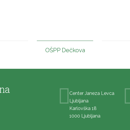
OŠPP Dečkova
ana
Center Janeza Levca
Ljubljana
Karlovška 18
1000 Ljubljana