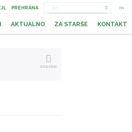
CJL
PREHRANA
EN
Išči:
I
AKTUALNO
ZA STARŠE
KONTAKT
DOGODKI