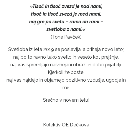
»Tisoč in tisoč zvezd je nad nami,
tisoč in tisoč zvezd je med nami,
naj gre po svetu – rama ob rami –
svetloba z nami.«
(Tone Pavček)
Svetloba iz leta 2019 se poslavlja, a prihaja novo leto;
naj bo to ravno tako svetlo in veselo kot prejšnje,
naj vas spremljajo nasmejani obrazi in dobri prijatelji.
Kjerkoli že boste,
naj vas najdejo in objamejo pozitivno vzdušje, ugodje in
mir.
Srečno v novem letu!
Kolektiv OE Dečkova