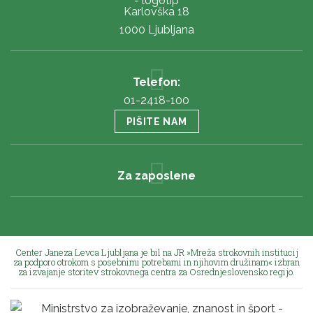
Karlovška 18
1000 Ljubljana
Telefon:
01-2418-100
PIŠITE NAM
Za zaposlene
Center Janeza Levca Ljubljana je bil na JR »Mreža strokovnih institucij
za podporo otrokom s posebnimi potrebami in njihovim družinam« izbran
za izvajanje storitev strokovnega centra za Osrednjeslovensko regijo.