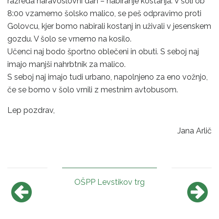
razreda naravoslovni dan – nabiranje kostanja. V šoli ob
8:00 vzamemo šolsko malico, se peš odpravimo proti
Golovcu, kjer bomo nabirali kostanj in uživali v jesenskem
gozdu. V šolo se vrnemo na kosilo.
Učenci naj bodo športno oblečeni in obuti. S seboj naj
imajo manjši nahrbtnik za malico.
S seboj naj imajo tudi urbano, napolnjeno za eno vožnjo,
če se bomo v šolo vrnili z mestnim avtobusom.
Lep pozdrav,
Jana Arlič
OŠPP Levstikov trg