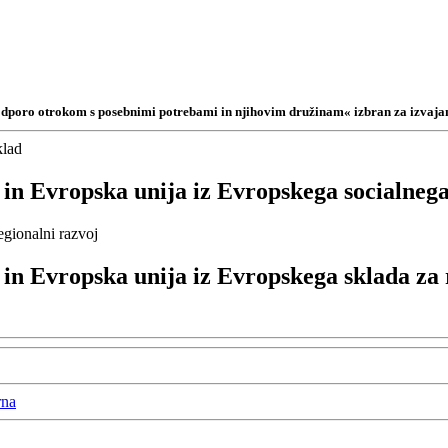
podporo otrokom s posebnimi potrebami in njihovim družinam« izbran za izvajan
 in Evropska unija iz Evropskega socialnega
in Evropska unija iz Evropskega sklada za 
rna