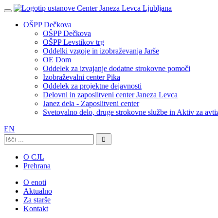
OŠPP Dečkova
OŠPP Dečkova
OŠPP Levstikov trg
Oddelki vzgoje in izobraževanja Jarše
OE Dom
Oddelek za izvajanje dodatne strokovne pomoči
Izobraževalni center Pika
Oddelek za projektne dejavnosti
Delovni in zaposlitveni center Janeza Levca
Janez dela - Zaposlitveni center
Svetovalno delo, druge strokovne službe in Aktiv za avt
EN
Išči:
O CJL
Prehrana
O enoti
Aktualno
Za starše
Kontakt