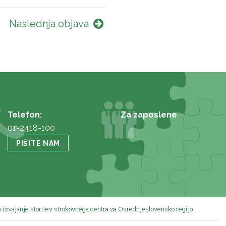
Naslednja objava
Telefon:
Za zaposlene
01-2418-100
PIŠITE NAM
 izvajanje storitev strokovnega centra za Osrednjeslovensko regijo.