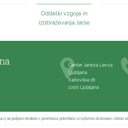
Oddelki vzgoje in
izobraževanja Jarše
ana
Center Janeza Levca
Ljubljana
Karlovška 18
1000 Ljubljana
tucij za podporo otrokom s posebnimi potrebami in njihovim družinam« izbran za