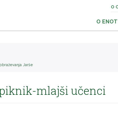
O 
O ENOT
zobraževanja Jarše
piknik-mlajši učenci