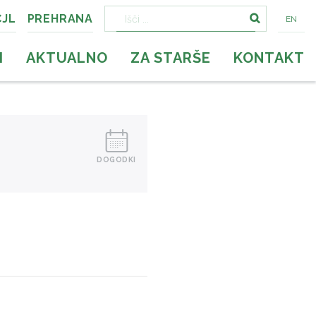
CJL
PREHRANA
EN
Išči:
I
AKTUALNO
ZA STARŠE
KONTAKT
DOGODKI