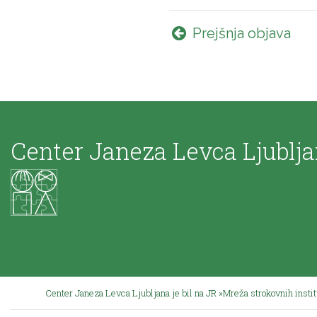
Prejšnja objava
Center Janeza Levca Ljublj
Center Janeza Levca Ljubljana je bil na JR »Mreža strokovnih insti