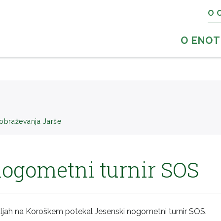
O 
O ENOT
zobraževanja Jarše
nogometni turnir SOS
valjah na Koroškem potekal Jesenski nogometni turnir SOS.