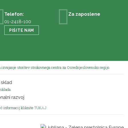
Telefon:
Za zaposlene
01-2418-100
PIŠITE NAM
 izvajanje storitev strokovnega centra za Osrednjeslovensko regijo.
sklada.
eč informacij kliknite
TUKAJ