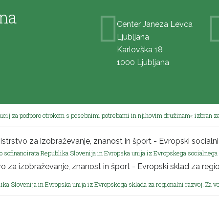
ana
Center Janeza Levca
Ljubljana
Karlovška 18
1000 Ljubljana
tucij za podporo otrokom s posebnimi potrebami in njihovim družinam« izbran za
o sofinancirata Republika Slovenija in Evropska unija iz Evropskega socialnega 
ika Slovenija in Evropska unija iz Evropskega sklada za regionalni razvoj. Za v