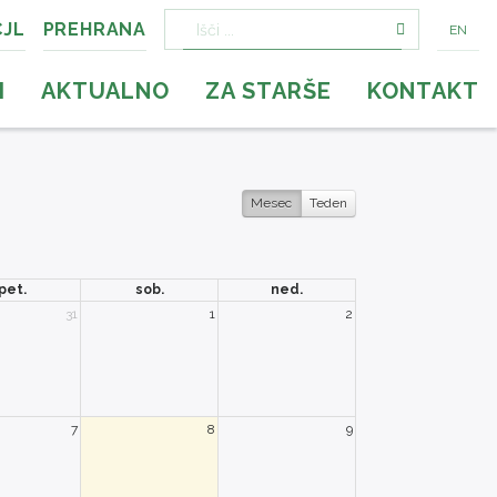
CJL
PREHRANA
EN
Išči:
I
AKTUALNO
ZA STARŠE
KONTAKT
Mesec
Teden
pet.
sob.
ned.
31
1
2
7
8
9