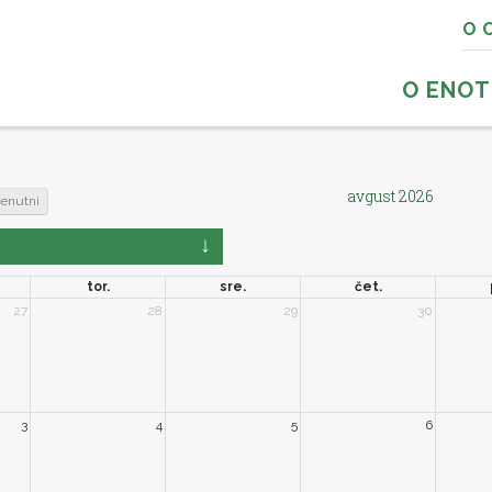
O 
O ENOT
avgust 2026
renutni
tor.
sre.
čet.
27
28
29
30
3
4
5
6