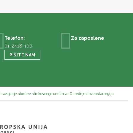
Telefon:
Za zaposlene
01-2418-100
PIŠITE NAM
 izvajanje storitev strokovnega centra za Osrednjeslovensko regijo.