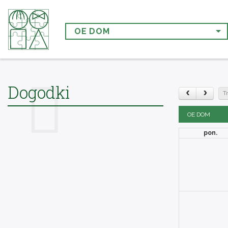
OE DOM
Dogodki
T
OE DOM
pon.