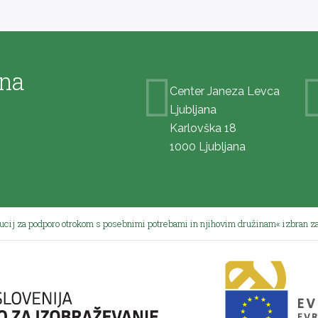
ana
Center Janeza Levca
Ljubljana
Karlovška 18
1000 Ljubljana
tucij za podporo otrokom s posebnimi potrebami in njihovim družinam« izbran za