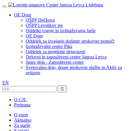
OE Dom
OŠPP Dečkova
OŠPP Levstikov trg
Oddelki vzgoje in izobraževanja Jarše
OE Dom
Oddelek za izvajanje dodatne strokovne pomoči
Izobraževalni center Pika
Oddelek za projektne dejavnosti
Delovni in zaposlitveni center Janeza Levca
Janez dela - Zaposlitveni center
Svetovalno delo, druge strokovne službe in Aktiv za
avtizem
EN
Išči:
O CJL
Prehrana
O enoti
Aktualno
Za starše
Kontakt