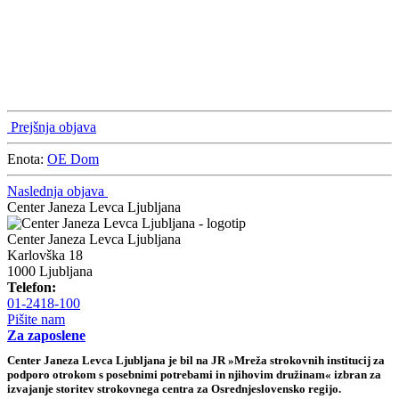
Prejšnja objava
Enota:
OE Dom
Naslednja objava
Center Janeza Levca Ljubljana
Center Janeza Levca Ljubljana
Karlovška 18
1000 Ljubljana
Telefon:
01-2418-100
Pišite nam
Za zaposlene
Center Janeza Levca Ljubljana je bil na JR »Mreža strokovnih institucij za
podporo otrokom s posebnimi potrebami in njihovim družinam« izbran za
izvajanje storitev strokovnega centra za Osrednjeslovensko regijo.