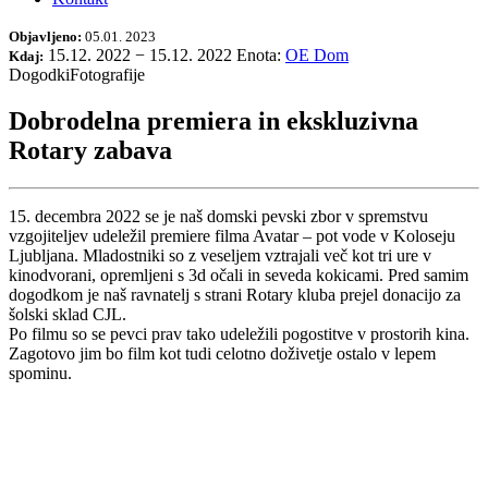
Objavljeno:
05.01. 2023
15.12. 2022
−
15.12. 2022
Enota:
OE Dom
Kdaj:
Dogodki
Fotografije
Dobrodelna premiera in ekskluzivna
Rotary zabava
15. decembra 2022 se je naš domski pevski zbor v spremstvu
vzgojiteljev udeležil premiere filma Avatar – pot vode v Koloseju
Ljubljana. Mladostniki so z veseljem vztrajali več kot tri ure v
kinodvorani, opremljeni s 3d očali in seveda kokicami. Pred samim
dogodkom je naš ravnatelj s strani Rotary kluba prejel donacijo za
šolski sklad CJL.
Po filmu so se pevci prav tako udeležili pogostitve v prostorih kina.
Zagotovo jim bo film kot tudi celotno doživetje ostalo v lepem
spominu.