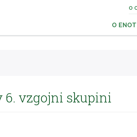
O 
O ENOT
v 6. vzgojni skupini