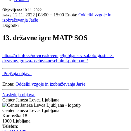
Objavljeno:
10.11. 2022
12.11. 2022 | 08:00
−
15:00
Enota:
Oddelki vzgoje in
Kdaj:
izobraževanja Jarše
Dogodki
13. državne igre MATP SOS
https://n1info.si/novice/slovenija/ljubljana-v-soboto-gosti-13-
drzavne-igre-za-osebe-s-posebnimi-potrebami/
Prejšnja objava
Enota:
Oddelki vzgoje in izobraževanja Jarše
Naslednja objava
Center Janeza Levca Ljubljana
Center Janeza Levca Ljubljana
Karlovška 18
1000 Ljubljana
Telefon: