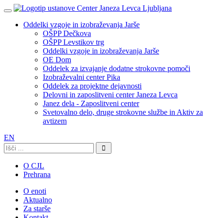
Oddelki vzgoje in izobraževanja Jarše
OŠPP Dečkova
OŠPP Levstikov trg
Oddelki vzgoje in izobraževanja Jarše
OE Dom
Oddelek za izvajanje dodatne strokovne pomoči
Izobraževalni center Pika
Oddelek za projektne dejavnosti
Delovni in zaposlitveni center Janeza Levca
Janez dela - Zaposlitveni center
Svetovalno delo, druge strokovne službe in Aktiv za
avtizem
EN
Išči:
O CJL
Prehrana
O enoti
Aktualno
Za starše
Kontakt