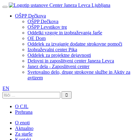
OŠPP Dečkova
OŠPP Dečkova
OŠPP Levstikov trg
Oddelki vzgoje in izobraževanja Jarše
OE Dom
Oddelek za izvajanje dodatne strokovne pomoči
Izobraževalni center Pika
Oddelek za projektne dejavnosti
Delovni in zaposlitveni center Janeza Levca
Janez dela - Zaposlitveni center
Svetovalno delo, druge strokovne službe in Aktiv za
avtizem
EN
Išči:
O CJL
Prehrana
O enoti
Aktualno
Za starše
Kontakt