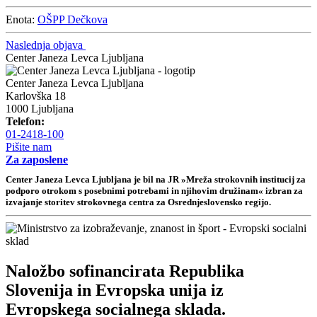
Enota:
OŠPP Dečkova
Naslednja objava
Center Janeza Levca Ljubljana
Center Janeza Levca Ljubljana
Karlovška 18
1000 Ljubljana
Telefon:
01-2418-100
Pišite nam
Za zaposlene
Center Janeza Levca Ljubljana je bil na JR »Mreža strokovnih institucij za
podporo otrokom s posebnimi potrebami in njihovim družinam« izbran za
izvajanje storitev strokovnega centra za Osrednjeslovensko regijo.
Naložbo sofinancirata Republika
Slovenija in Evropska unija iz
Evropskega socialnega sklada.