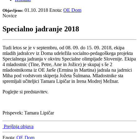
01.10. 2018
Enota:
OE Dom
Objavljeno:
Novice
Specialno jadranje 2018
Tudi letos se je v septembru, od 08. 09. do 15. 09. 2018, ekipa
mladih jadralcev iz Doma udeležila socialno-pedagoškega projekta
Specialnega jadranja v okviru Specialne olimpijade Slovenije. Ekipa
4 mladostnic (Tine, Petre, Ane in Jožice) je skupaj s še 2
mladostnikoma iz OE Jarše (Ermina in Martina) jadrala na jadrnici
Miha pod vodstvom skiperja Jožeta Šulmana. Mladostnike sta
spremljali učiteljici Tamara Lipičar in Irena Modrej Mežnar.
Poglejte si predstavitev.
Prispevek: Tamara Lipičar
Prejšnja objava
Enota:
OE Dom