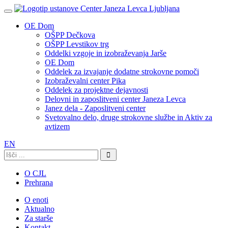
OE Dom
OŠPP Dečkova
OŠPP Levstikov trg
Oddelki vzgoje in izobraževanja Jarše
OE Dom
Oddelek za izvajanje dodatne strokovne pomoči
Izobraževalni center Pika
Oddelek za projektne dejavnosti
Delovni in zaposlitveni center Janeza Levca
Janez dela - Zaposlitveni center
Svetovalno delo, druge strokovne službe in Aktiv za
avtizem
EN
Išči:
O CJL
Prehrana
O enoti
Aktualno
Za starše
Kontakt